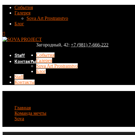
События
Галерея
Sova Art Prostranstvo
Блог
Загородный, 42:
+7 (981) 7-666-222
События
Staff
Галерея
Контакты
Sova Art Prostranstvo
Блог
Staff
Контакты
Жора
Главная
Команда мечты
Sova
Жора