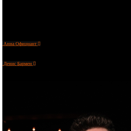
: Doski; Delmar; бар ХххХ, (17 линия); The Hot bar; Barashki; L.U
Жора уже 16 лет совершенствуется в своей профессии и успел 
станет компотом. Считает, что в баре существует три кита : Ло
Related
Members
Анна
Официант
Аня – маленькая фея, которая готова...
Денис
Бармен
Денис – бармен с нестандартным и...