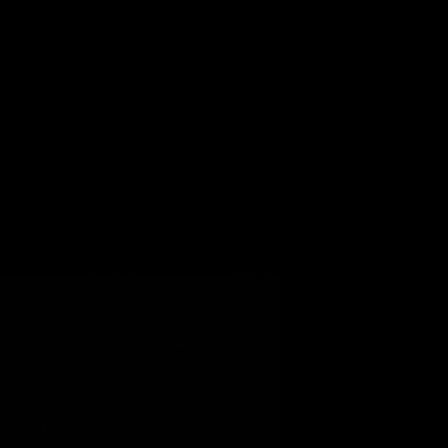
.X; Tiger бар;
набраться опыта во Флоренции, Испании и США. Основное правил
нг Айленд король всех коктейлей, Мохито, Б-52.