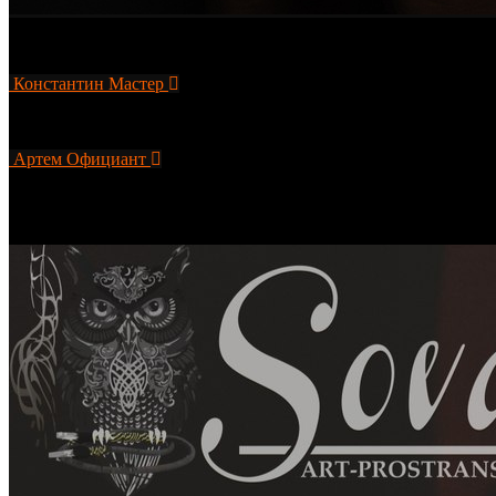
Сергей – лучезарный и веселый парнишка,...
Константин
Мастер
Константин – самый милый мастер. Именно...
Артем
Официант
О себе: добрый, весёлый, харизматичный
Любимый напиток: ...